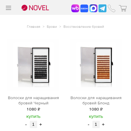
>
®
Главная
>
Брови
>
Восстановление бровей
Волоски для наращивания
Волоски для наращивания
бровей Черный
бровей Блонд
1
080
Р
1
080
Р
уб.
уб.
купить
купить
-
+
-
+