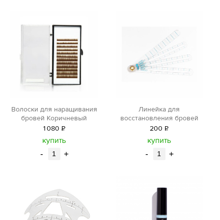
Волоски для наращивания
Линейка для
бровей Коричневый
восстановления бровей
1
080
Р
200
Р
уб.
уб.
купить
купить
-
+
-
+