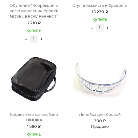
Обучение "Коррекция и
Стул визажиста и бровиста
восстановление бровей
13
230
Р
NOVEL BROW PERFECT"
уб.
купить
2
210
Р
-
+
уб.
купить
-
+
Косметичка органайзер
Линейка для бровей
HINDIKA
300
Р
1
590
Р
Продано
уб.
уб.
купить