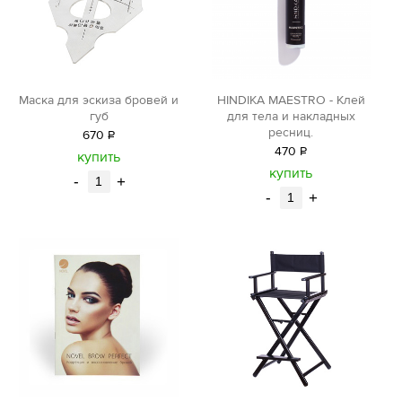
Маска для эскиза бровей и
HINDIKA MAESTRO - Клей
губ
для тела и накладных
ресниц.
670
Р
470
Р
уб.
купить
уб.
купить
-
+
-
+