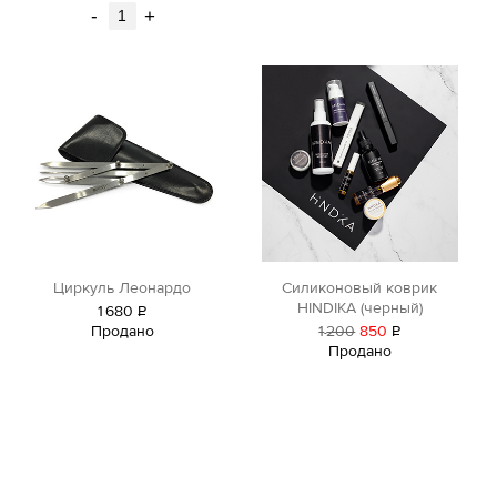
-
+
Циркуль Леонардо
Силиконовый коврик
HINDIKA (черный)
1
680
Р
Продано
1
200
850
Р
уб.
Продано
уб.