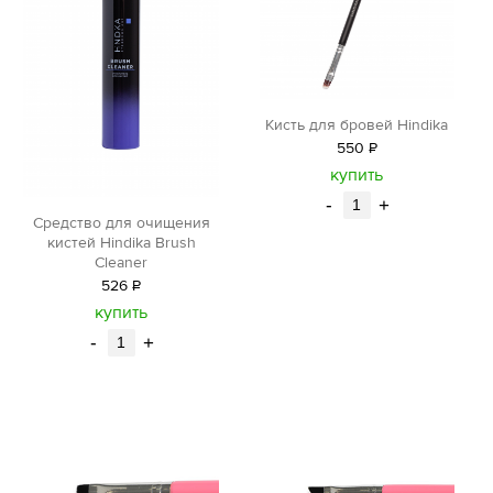
Кисть для бровей Hindika
550
Р
уб.
купить
-
+
Средство для очищения
кистей Hindika Brush
Cleaner
526
Р
уб.
купить
-
+