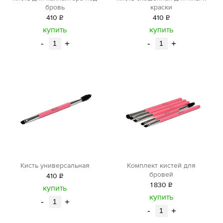
бровь
краски
410
Р
410
Р
уб.
уб.
купить
купить
-
+
-
+
Кисть универсальная
Комплект кистей для
бровей
410
Р
1
830
Р
уб.
купить
уб.
купить
-
+
-
+