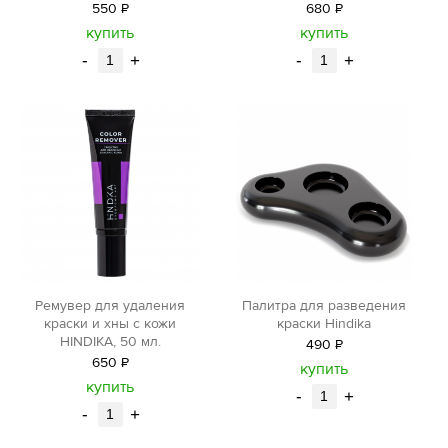
550
Р
680
Р
уб.
уб.
купить
купить
-
+
-
+
Ремувер для удаления
Палитра для разведения
краски и хны с кожи
краски Hindika
HINDIKA, 50 мл.
490
Р
650
Р
уб.
купить
уб.
купить
-
+
-
+