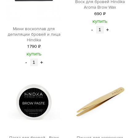
Воск для бровей Hindika
Aroma Brow Wax
690
Р
уб.
купить
Мини воскоплав для
-
+
депиляции бровей и лица
Hindika
1
790
Р
уб.
купить
-
+