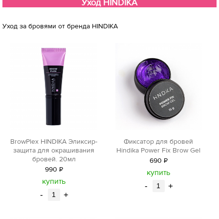
Уход HINDIKA
Уход за бровями от бренда HINDIKA
BrowPlex HINDIKA Эликсир-
Фиксатор для бровей
защита для окрашивания
Hindika Power Fix Brow Gel
бровей. 20мл
690
Р
990
Р
уб.
купить
уб.
купить
-
+
-
+