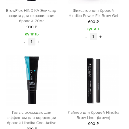
BrowPlex HINDIKA Эликсир-
Фиксатор для бровей
защита для окрашивания
Hindika Power Fix Brow Gel
бровей. 20мл
690
Р
990
Р
уб.
купить
уб.
купить
-
+
-
+
Лайнер для бровей Hindika
Гель с охлаждающим
Brow Liner (brown)
эффектом для коррекции
бровей Hindika Cool Active
990
Р