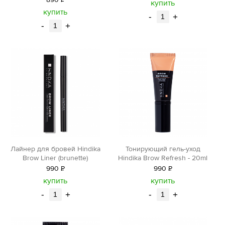
890
Р
уб.
купить
уб.
купить
-
+
-
+
Лайнер для бровей Hindika
Тонирующий гель-уход
Brow Liner (brunette)
Hindika Brow Refresh - 20ml
990
Р
990
Р
уб.
уб.
купить
купить
-
+
-
+