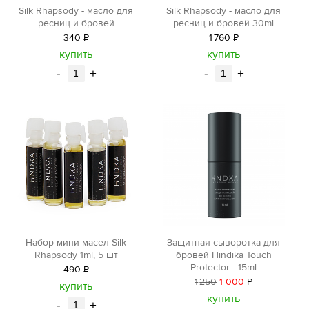
Silk Rhapsody - масло для
Silk Rhapsody - масло для
ресниц и бровей
ресниц и бровей 30ml
340
Р
1
760
Р
уб.
уб.
купить
купить
-
+
-
+
Защитная сыворотка для
Набор мини-масел Silk
бровей Hindika Touch
Rhapsody 1ml, 5 шт
Protector - 15ml
490
Р
1
250
1 000
Р
уб.
купить
уб.
купить
-
+