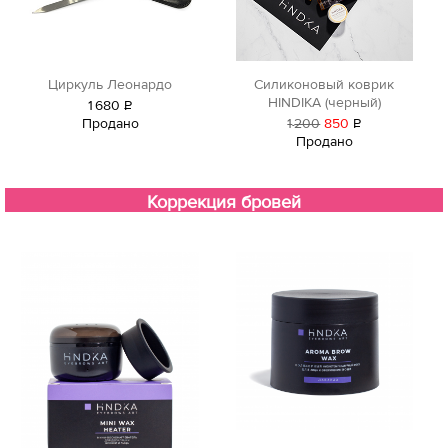
Циркуль Леонардо
Силиконовый коврик
HINDIKA (черный)
1
680
Р
Продано
1
200
850
Р
уб.
Продано
уб.
Коррекция бровей