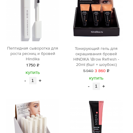
Пептидная сыворотка для
Тонирующий гель для
роста ресниц и бровей
окрашивания бровей
Hindika
HINDIKA \Brow Refresh -
20ml (6шт + шоубокс)
1
750
Р
5
940
3 860
Р
уб.
купить
уб.
купить
-
+
-
+