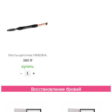
Кисть-щеточка HINDIKA
380
Р
уб.
купить
-
+
Восстановление бровей