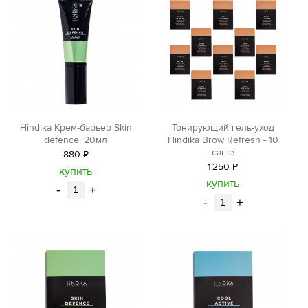
Hindika Крем-барьер Skin
Тонирующий гель-уход
defence. 20мл
Hindika Brow Refresh - 10
саше
880
Р
1
250
Р
уб.
купить
уб.
купить
-
+
-
+