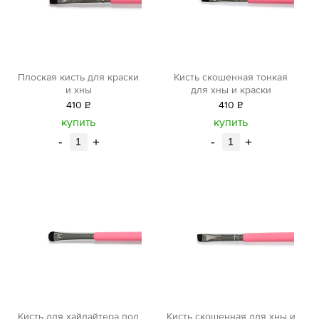
Плоская кисть для краски
Кисть скошенная тонкая
и хны
для хны и краски
410
Р
410
Р
уб.
уб.
купить
купить
-
+
-
+
Кисть для хайлайтера под
Кисть скошенная для хны и