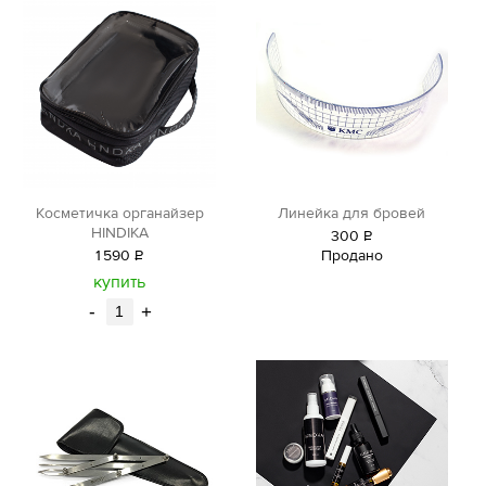
Косметичка органайзер
Линейка для бровей
HINDIKA
300
Р
1
590
Р
Продано
уб.
уб.
купить
-
+