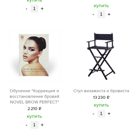
уб.
купить
-
+
-
+
Обучение "Коррекция и
Стул визажиста и бровиста
восстановление бровей
13
230
Р
NOVEL BROW PERFECT"
уб.
купить
2
210
Р
-
+
уб.
купить
-
+