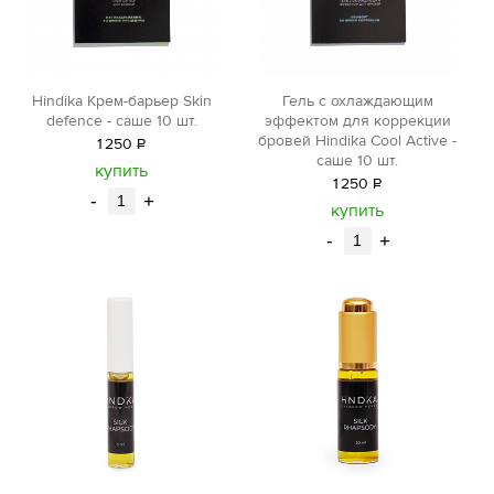
Hindika Крем-барьер Skin
Гель с охлаждающим
defence - саше 10 шт.
эффектом для коррекции
бровей Hindika Cool Active -
1
250
Р
саше 10 шт.
уб.
купить
1
250
Р
-
+
уб.
купить
-
+