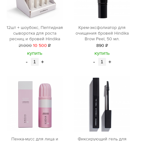
12шт + шоубокс, Пептидная
Крем-эксфолиатор для
сыворотка для роста
очищения бровей Hindika
ресниц и бровей Hindika
Brow Peel, 50 мл.
21
000
10 500
Р
890
Р
уб.
уб.
купить
купить
-
+
-
+
Фиксирующий гель для
Пенка-мусс для лица и