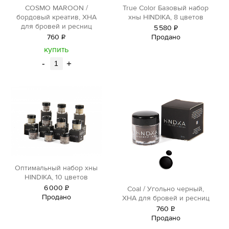
COSMO MAROON /
True Color Базовый набор
бордовый креатив, ХНА
хны HINDIKA, 8 цветов
для бровей и ресниц
5
580
Р
760
Р
Продано
уб.
уб.
купить
-
+
Оптимальный набор хны
HINDIKA, 10 цветов
6
000
Р
Сoal / Угольно черный,
Продано
уб.
ХНА для бровей и ресниц
760
Р
Продано
уб.