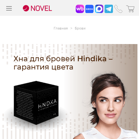
>
®
Главная
>
Брови