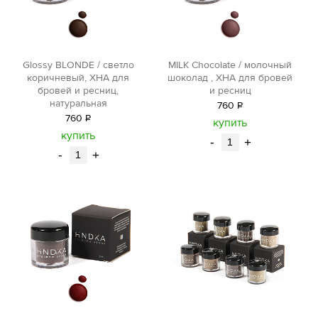
Glossy BLONDE / светло
MILK Chocolate / молочный
коричневый, ХНА для
шоколад , ХНА для бровей
бровей и ресниц,
и ресниц
натуральная
760
Р
760
Р
уб.
купить
уб.
купить
-
+
-
+