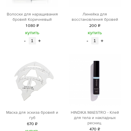
Волоски для наращивания
Линейка для
бровей Коричневый
восстановления бровей
1
080
Р
200
Р
уб.
уб.
купить
купить
-
+
-
+
Маска для эскиза бровей и
HINDIKA MAESTRO - Клей
губ
для тела и накладных
ресниц.
670
Р
470
Р
уб.
купить