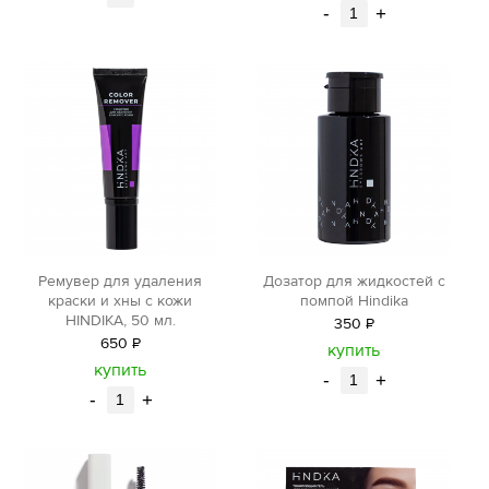
-
+
Ремувер для удаления
Дозатор для жидкостей с
краски и хны с кожи
помпой Hindika
HINDIKA, 50 мл.
350
Р
650
Р
уб.
купить
уб.
купить
-
+
-
+