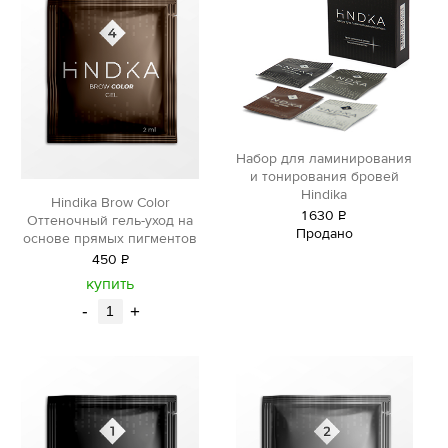
Набор для ламинирования
и тонирования бровей
Hindika
Hindika Brow Color
1
630
Р
Оттеночный гель-уход на
Продано
уб.
основе прямых пигментов
450
Р
уб.
купить
-
+