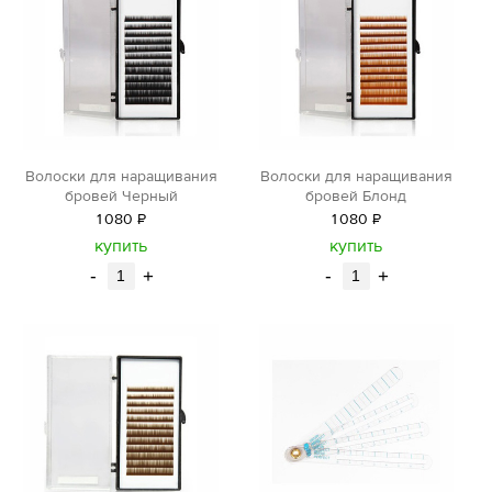
Волоски для наращивания
Волоски для наращивания
бровей Черный
бровей Блонд
1
080
Р
1
080
Р
уб.
уб.
купить
купить
-
+
-
+