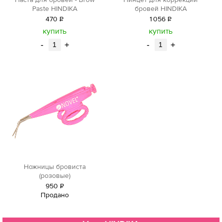
Паста для бровей - Brow
Пинцет для коррекции
Paste HINDIKA
бровей HINDIKA
470
Р
1
056
Р
уб.
уб.
купить
купить
-
+
-
+
Ножницы бровиста
(розовые)
950
Р
Продано
уб.