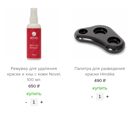
Ремувер для удаления
Палитра для разведения
краски и хны с кожи Novel,
краски Hindika
100 мл.
490
Р
650
Р
уб.
купить
уб.
купить
-
+
-
+