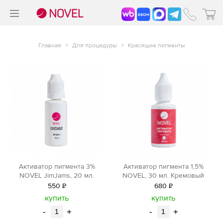
>
®
Главная
>
Для процедуры
>
Красящие пигменты
Активатор пигмента 3%
Активатор пигмента 1,5%
NOVEL JimJams, 20 мл.
NOVEL, 30 мл. Кремовый
550
Р
680
Р
уб.
уб.
купить
купить
-
+
-
+