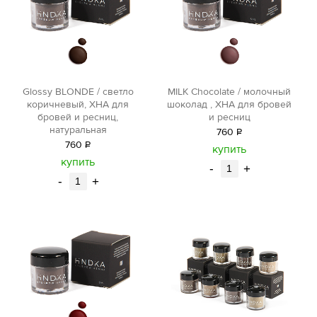
Glossy BLONDE / светло
MILK Chocolate / молочный
коричневый, ХНА для
шоколад , ХНА для бровей
бровей и ресниц,
и ресниц
натуральная
760
Р
760
Р
уб.
купить
уб.
купить
-
+
-
+