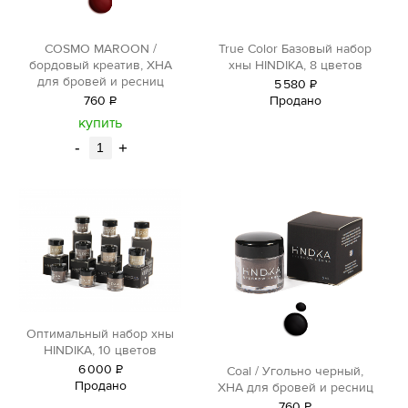
COSMO MAROON /
True Color Базовый набор
бордовый креатив, ХНА
хны HINDIKA, 8 цветов
для бровей и ресниц
5
580
Р
760
Р
Продано
уб.
уб.
купить
-
+
Оптимальный набор хны
HINDIKA, 10 цветов
6
000
Р
Сoal / Угольно черный,
Продано
уб.
ХНА для бровей и ресниц
760
Р